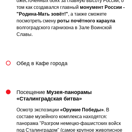
ожесточенных боях за главную высоту России, о
том как создавался главный
монумент России -
"Родина-Мать зовёт!"
, а также сможете
посмотреть смену
роты почётного караула
волгоградского гарнизона в Зале Воинской
Славы.
Обед в Кафе города
Посещение
Музея-панорамы
«Сталинградская битва»
Осмотр экспозиции
«Оружие Победы»
. В
составе музейного комплекса находятся:
панорама "Разгром немецко-фашистских войск
под Сталинградом" (самое крупное живописное